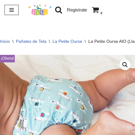
Registrate
0
Saltar
al
contenido
Inicio
\
Pañales de Tela
\
La Petite Ourse
\
La Petite Ourse AIO (Ll
¡Oferta!