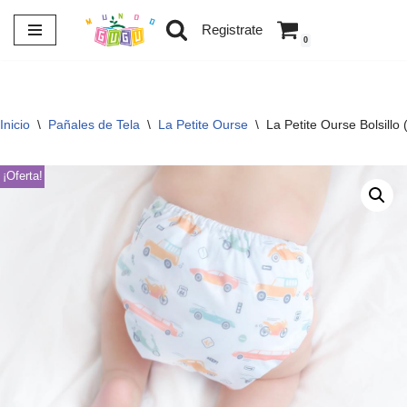
Registrate
0
Saltar
al
contenido
Inicio
\
Pañales de Tela
\
La Petite Ourse
\
La Petite Ourse Bolsillo
¡Oferta!