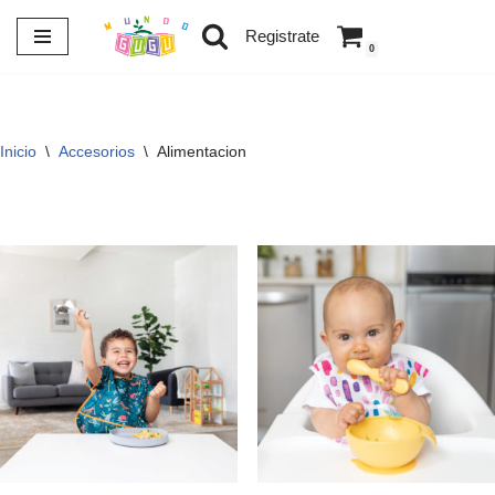
Registrate
0
Saltar
al
contenido
Inicio
\
Accesorios
\
Alimentacion