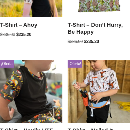
T-Shirt – Ahoy
T-Shirt – Don’t Hurry,
Be Happy
$
336.00
$
235.20
$
336.00
$
235.20
¡Oferta!
¡Oferta!