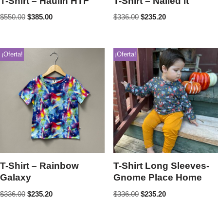
T-Shirt – Haulin HTF
T-Shirt – Nailed It
$
550.00
$
385.00
$
336.00
$
235.20
¡Oferta!
¡Oferta!
T-Shirt – Rainbow
T-Shirt Long Sleeves-
Galaxy
Gnome Place Home
$
336.00
$
235.20
$
336.00
$
235.20