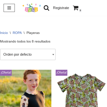
Registrate
0
Saltar
al
contenido
Inicio
\
ROPA
\
Playeras
Mostrando todos los 8 resultados
¡Oferta!
¡Oferta!