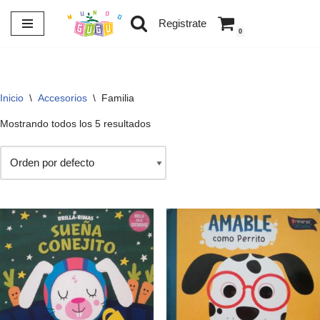
Registrate
0
Saltar
al
contenido
Inicio
\
Accesorios
\
Familia
Mostrando todos los 5 resultados