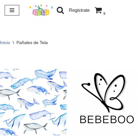
Registrate
0
Saltar
al
contenido
Inicio
\
Pañales de Tela