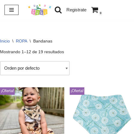
Registrate
0
Saltar
al
contenido
Inicio
\
ROPA
\
Bandanas
Mostrando 1–12 de 19 resultados
¡Oferta!
¡Oferta!