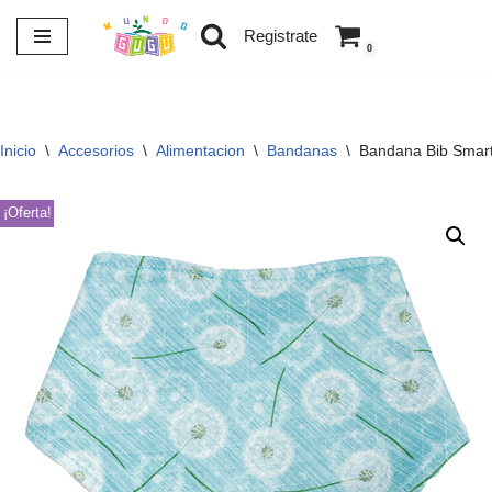
Registrate
0
Saltar
al
contenido
Inicio
\
Accesorios
\
Alimentacion
\
Bandanas
\
Bandana Bib Smar
¡Oferta!