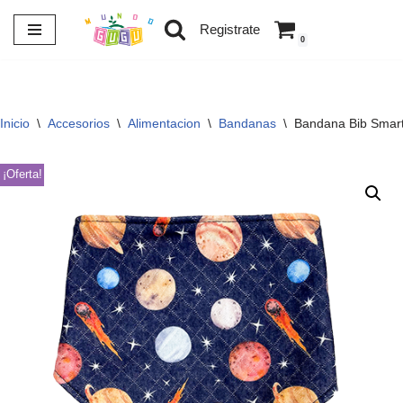
Registrate
0
Saltar
al
contenido
Inicio
\
Accesorios
\
Alimentacion
\
Bandanas
\
Bandana Bib Smar
¡Oferta!