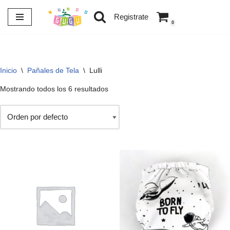
Registrate
0
Saltar
al
contenido
Inicio
\
Pañales de Tela
\
Lulli
Mostrando todos los 6 resultados