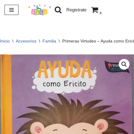
Registrate
0
Saltar
al
contenido
Inicio
\
Accesorios
\
Familia
\
Primeras Virtudes – Ayuda como Erici