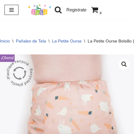
Registrate
0
Saltar
al
contenido
Inicio
\
Pañales de Tela
\
La Petite Ourse
\
La Petite Ourse Bolsillo
¡Oferta!