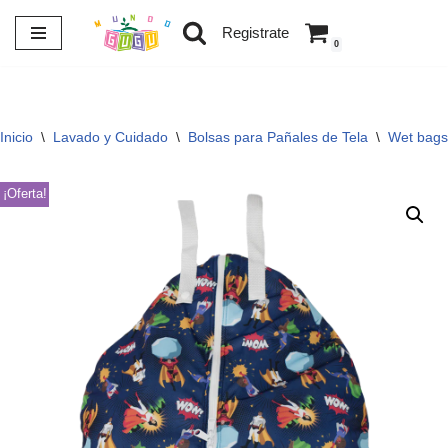
Registrate
0
Saltar
al
contenido
Inicio
\
Lavado y Cuidado
\
Bolsas para Pañales de Tela
\
Wet bags
¡Oferta!