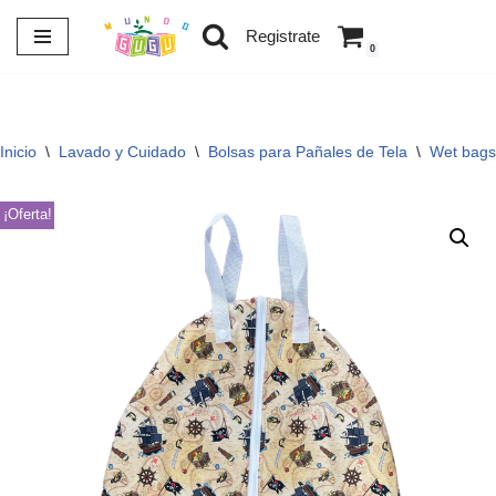
Registrate
0
Saltar
al
contenido
Inicio
\
Lavado y Cuidado
\
Bolsas para Pañales de Tela
\
Wet bags
¡Oferta!