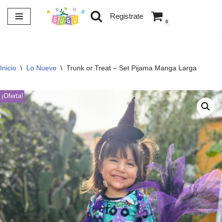
Registrate
0
Saltar
al
contenido
Inicio
\
Lo Nuevo
\
Trunk or Treat – Set Pijama Manga Larga
¡Oferta!