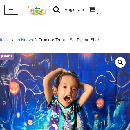
Registrate
0
Saltar
al
contenido
Inicio
\
Lo Nuevo
\
Trunk or Treat – Set Pijama Short
¡Oferta!