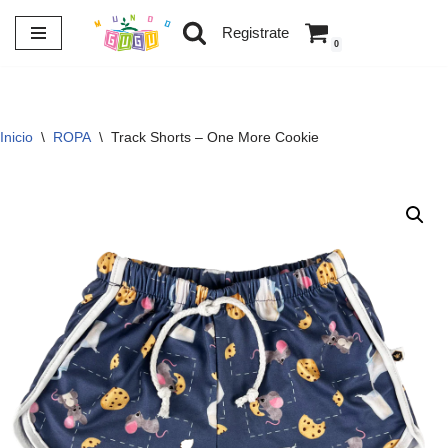
Registrate
0
Saltar
al
contenido
Inicio
\
ROPA
\
Track Shorts – One More Cookie