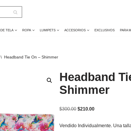
 DE TELA
ROPA
LUMIPETS
ACCESORIOS
EXCLUSIVOS
PARA 
\
Headband Tie On – Shimmer
Headband Ti
Shimmer
$
300.00
$
210.00
Vendido Individualmente. Una talla