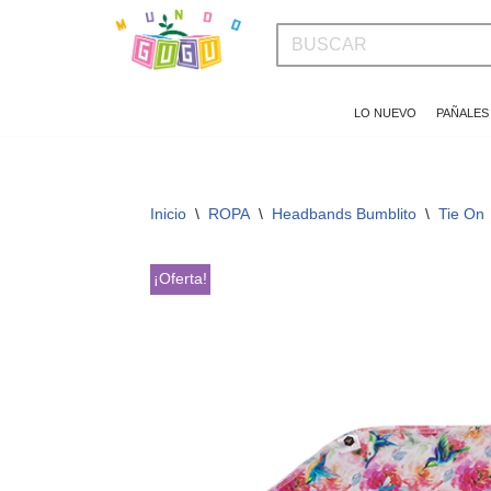
Saltar
al
LO NUEVO
PAÑALES
contenido
Inicio
\
ROPA
\
Headbands Bumblito
\
Tie On
¡Oferta!