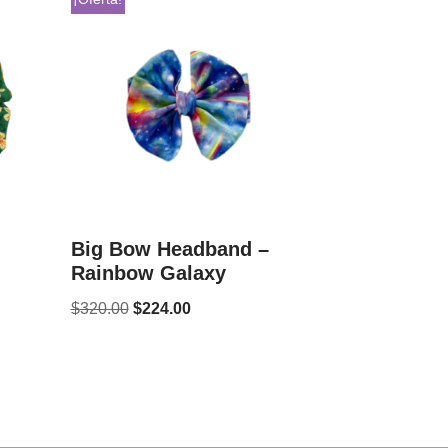
Big Bow Headband –
Rainbow Galaxy
$
320.00
$
224.00