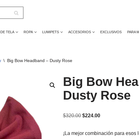
 DE TELA
ROPA
LUMIPETS
ACCESORIOS
EXCLUSIVOS
PARA 
w
\
Big Bow Headband – Dusty Rose
Big Bow Hea
Dusty Rose
$
320.00
$
224.00
¡La mejor combinación para esos l