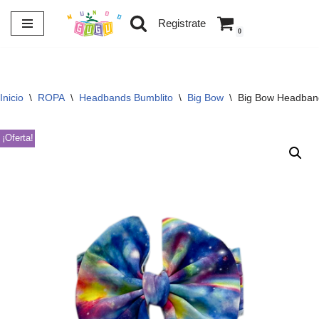
Registrate
0
Saltar
al
contenido
Inicio
\
ROPA
\
Headbands Bumblito
\
Big Bow
\
Big Bow Headban
¡Oferta!