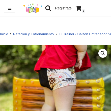
Registrate
0
Saltar
al
contenido
Inicio
\
Natación y Entrenamiento
\
Lil Trainer / Calzon Entrenador 