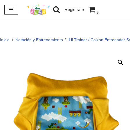
Registrate
0
Saltar
al
contenido
Inicio
\
Natación y Entrenamiento
\
Lil Trainer / Calzon Entrenador 