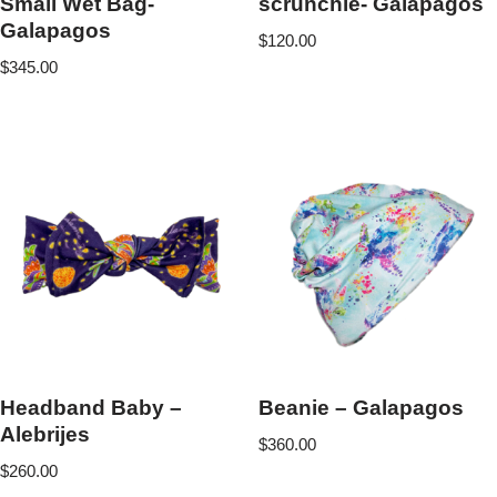
Small Wet Bag-
scrunchie- Galapagos
Galapagos
$
120.00
$
345.00
Headband Baby –
Beanie – Galapagos
Alebrijes
$
360.00
$
260.00