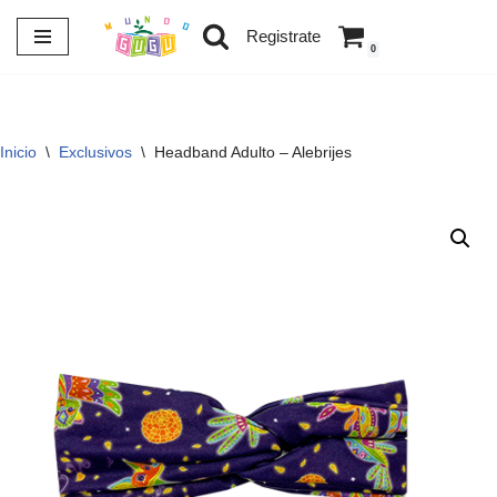
Registrate
0
Saltar
al
contenido
Inicio
\
Exclusivos
\
Headband Adulto – Alebrijes