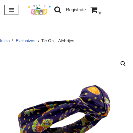
Registrate
0
Saltar
al
contenido
Inicio
\
Exclusivos
\
Tie On – Alebrijes