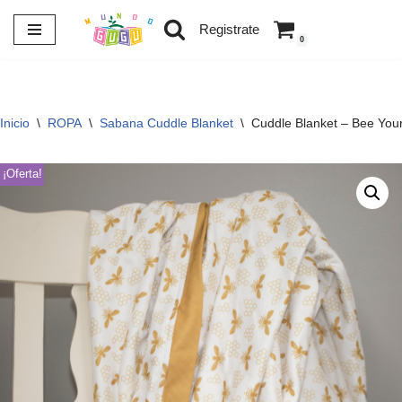
Registrate
0
Saltar
al
contenido
Inicio
\
ROPA
\
Sabana Cuddle Blanket
\
Cuddle Blanket – Bee You
¡Oferta!