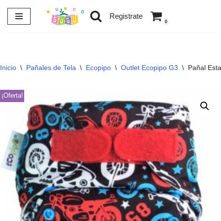
Registrate
0
Saltar
al
contenido
Inicio
\
Pañales de Tela
\
Ecopipo
\
Outlet Ecopipo G3
\
Pañal Est
¡Oferta!