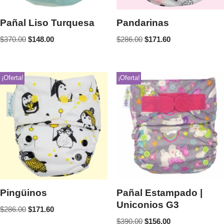
Pañal Liso Turquesa
Pandarinas
$
370.00
$
148.00
$
286.00
$
171.60
¡Oferta!
¡Oferta!
Pingüinos
Pañal Estampado |
Uniconios G3
$
286.00
$
171.60
$
390.00
$
156.00