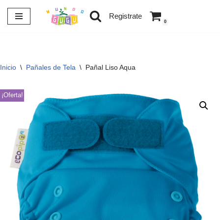
Registrate
0
Saltar
al
contenido
Inicio
\
Pañales de Tela
\
Pañal Liso Aqua
¡Oferta!