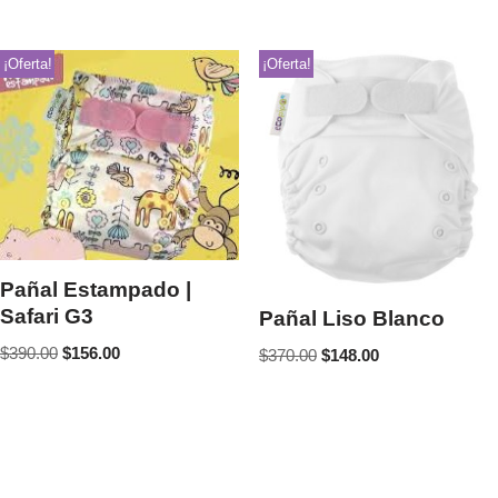
¡Oferta!
¡Oferta!
Pañal Estampado |
Safari G3
Pañal Liso Blanco
$
390.00
$
156.00
$
370.00
$
148.00