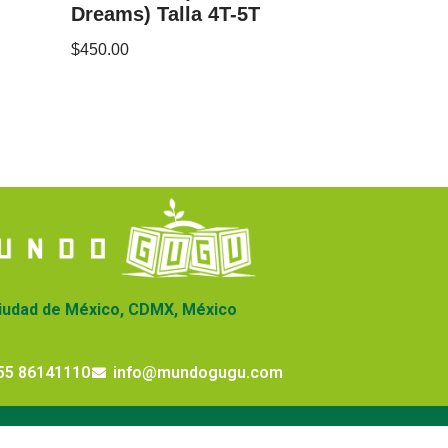
Dreams) Talla 4T-5T
$
450.00
iudad de México, CDMX, México
55 86141110
info@mundogugu.com