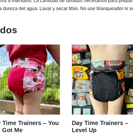
elva a intentarlo. La cantidad de lavados necesarios para pre
a dureza del agua. Lavar y secar tibio. No use blanqueador ni s
ados
 Time Trainers – You
Day Time Trainers –
y Got Me
Level Up