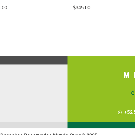
.00
$
345.00
C
+52 