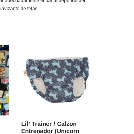
parar adecuadamente el pañal depende del
uavizante de telas.
Lil’ Trainer / Calzon
Entrenador (Unicorn