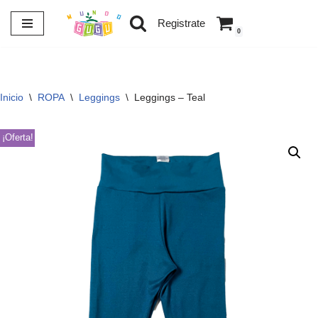
Registrate
0
Saltar
al
contenido
Inicio
\
ROPA
\
Leggings
\
Leggings – Teal
¡Oferta!