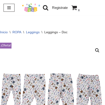
Registrate
0
Saltar
al
contenido
Inicio
\
ROPA
\
Leggings
\
Leggings – Doc
¡Oferta!