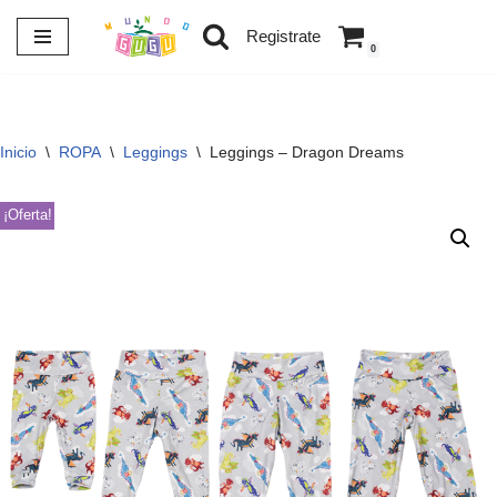
Registrate
0
Saltar
al
contenido
Inicio
\
ROPA
\
Leggings
\
Leggings – Dragon Dreams
¡Oferta!