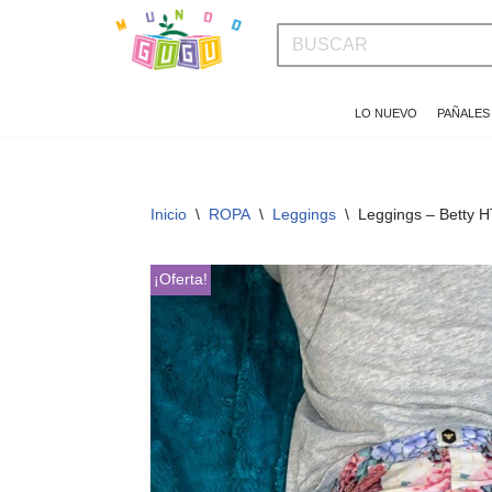
Saltar
al
LO NUEVO
PAÑALES
contenido
Inicio
\
ROPA
\
Leggings
\
Leggings – Betty 
¡Oferta!