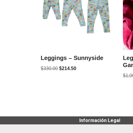
Leggings – Sunnyside
Leg
Ga
$
330.00
$
214.50
$
1,0
Información Legal