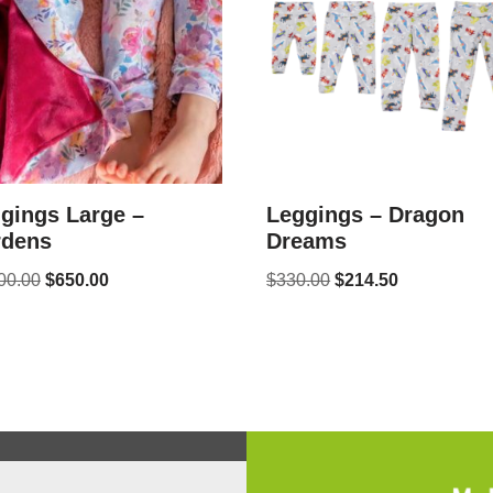
gings Large –
Leggings – Dragon
rdens
Dreams
00.00
$
650.00
$
330.00
$
214.50