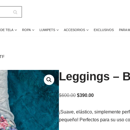
 DE TELA
ROPA
LUMIPETS
ACCESORIOS
EXCLUSIVOS
PARA 
HTF
Leggings – B
$
600.00
$
390.00
¡Suave, elástico, simplemente per
pequeño! Perfectos para su uso co