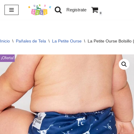
Registrate
0
Saltar
al
contenido
Inicio
\
Pañales de Tela
\
La Petite Ourse
\
La Petite Ourse Bolsillo 
¡Oferta!