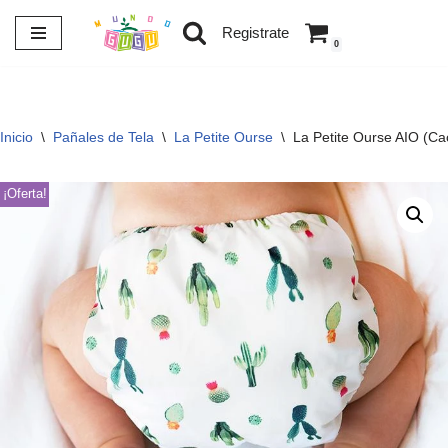
Registrate
0
Saltar
al
contenido
Inicio
\
Pañales de Tela
\
La Petite Ourse
\
La Petite Ourse AIO (Ca
¡Oferta!