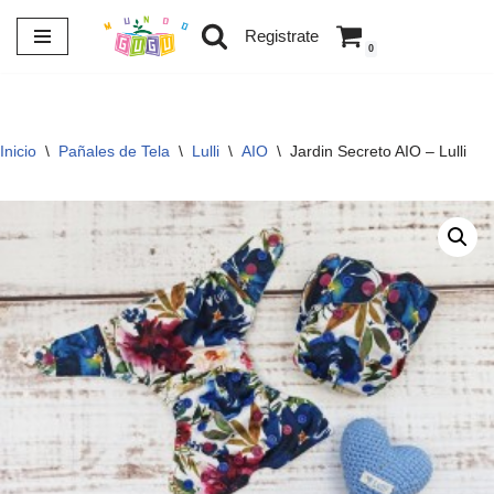
Registrate
0
Saltar
al
contenido
Inicio
\
Pañales de Tela
\
Lulli
\
AIO
\
Jardin Secreto AIO – Lulli