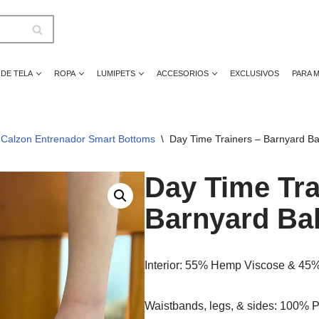
 DE TELA
ROPA
LUMIPETS
ACCESORIOS
EXCLUSIVOS
PARA 
 / Calzon Entrenador Smart Bottoms
\
Day Time Trainers – Barnyard B
Day Time Tra
Barnyard Ba
Interior: 55% Hemp Viscose & 45
Waistbands, legs, & sides: 100% P