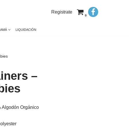
Registrate
0
MAMÁ
LIQUIDACIÓN
abies
iners –
bies
% Algodón Orgánico
olyester