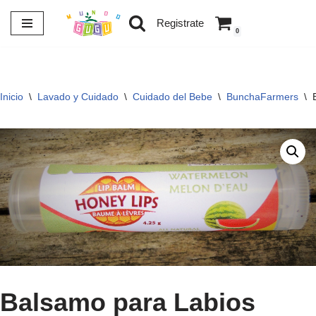
Registrate
0
Saltar
al
contenido
Inicio
\
Lavado y Cuidado
\
Cuidado del Bebe
\
BunchaFarmers
\
Balsamo para Labios