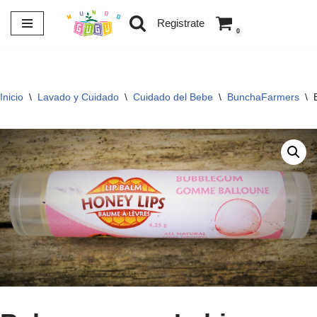
Registrate
0
Saltar
al
contenido
Inicio
\
Lavado y Cuidado
\
Cuidado del Bebe
\
BunchaFarmers
\