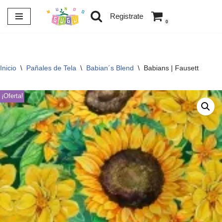
Registrate
0
Saltar
al
contenido
Inicio
\
Pañales de Tela
\
Babian´s Blend
\
Babians | Fausett
¡Oferta!