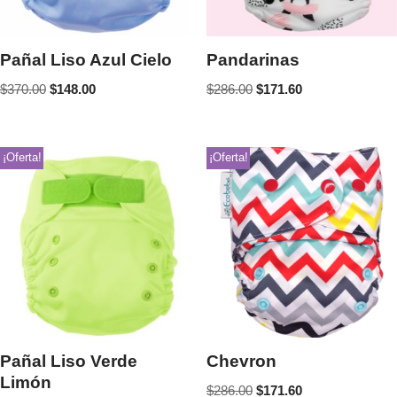
Pañal Liso Azul Cielo
Pandarinas
$
370.00
$
148.00
$
286.00
$
171.60
¡Oferta!
¡Oferta!
Pañal Liso Verde
Chevron
Limón
$
286.00
$
171.60