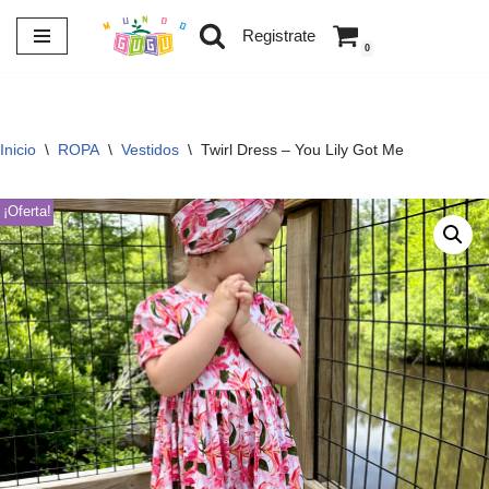
Registrate
0
Saltar
al
contenido
Inicio
\
ROPA
\
Vestidos
\
Twirl Dress – You Lily Got Me
¡Oferta!