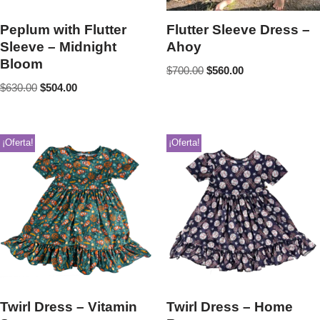
Peplum with Flutter
Flutter Sleeve Dress –
Sleeve – Midnight
Ahoy
Bloom
$
700.00
$
560.00
$
630.00
$
504.00
¡Oferta!
¡Oferta!
Twirl Dress – Vitamin
Twirl Dress – Home