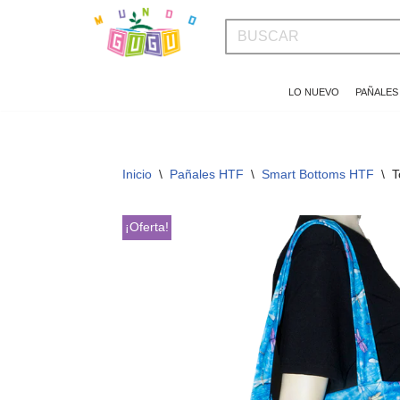
Saltar
al
LO NUEVO
PAÑALES
contenido
Inicio
\
Pañales HTF
\
Smart Bottoms HTF
\
T
¡Oferta!