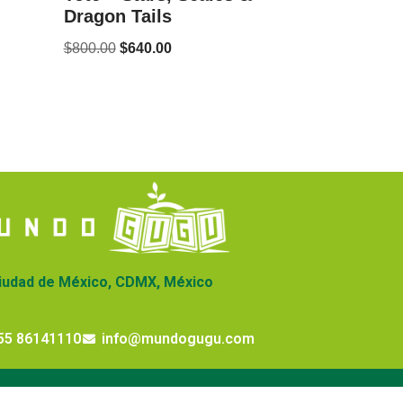
Dragon Tails
$
800.00
$
640.00
iudad de México, CDMX, México
55 86141110
info@mundogugu.com