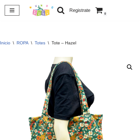
Registrate
0
Saltar
al
contenido
Inicio
\
ROPA
\
Totes
\
Tote – Hazel