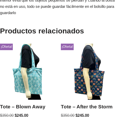
interior evita que los objetos pequeños se pierdan y cuando la bolsa
no está en uso, todo se puede guardar fácilmente en el bolsillo para
guardarlo
Productos relacionados
¡Oferta!
¡Oferta!
Tote – Blown Away
Tote – After the Storm
$
350.00
$
245.00
$
350.00
$
245.00