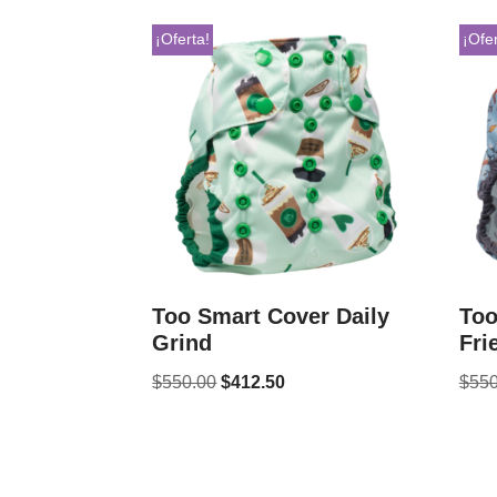
¡Oferta!
¡Ofer
Too Smart Cover Daily
Too
Grind
Fri
$
550.00
$
412.50
$
550