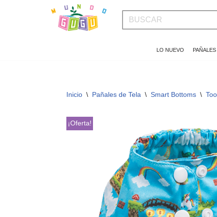
Saltar
al
LO NUEVO
PAÑALES
contenido
Inicio
\
Pañales de Tela
\
Smart Bottoms
\
Too
¡Oferta!