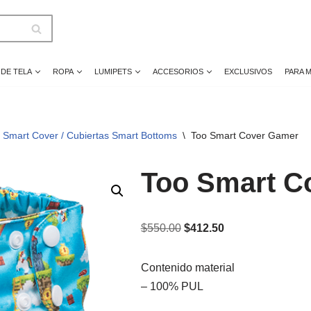
 DE TELA
ROPA
LUMIPETS
ACCESORIOS
EXCLUSIVOS
PARA 
 Smart Cover / Cubiertas Smart Bottoms
\
Too Smart Cover Gamer
Too Smart C
$
550.00
$
412.50
Contenido material
– 100% PUL