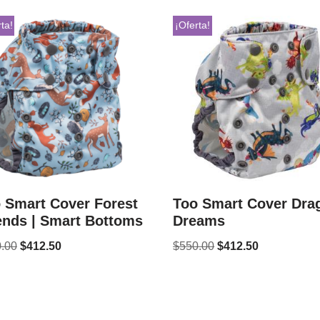
ta!
¡Oferta!
 Smart Cover Forest
Too Smart Cover Dra
ends | Smart Bottoms
Dreams
.00
$
412.50
$
550.00
$
412.50