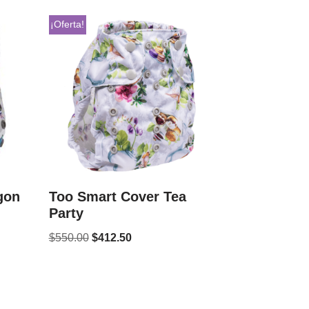
¡Oferta!
gon
Too Smart Cover Tea
Party
$
550.00
$
412.50