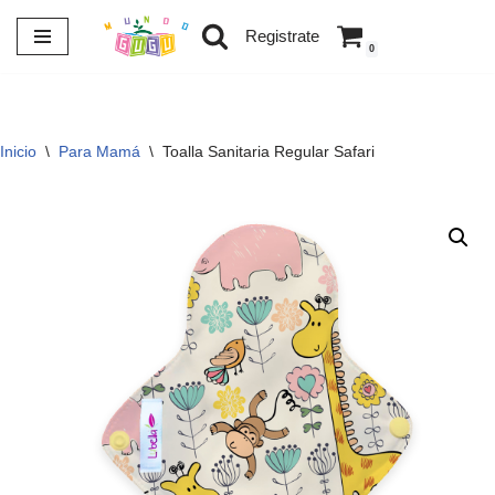
Registrate
0
Saltar
al
contenido
Inicio
\
Para Mamá
\
Toalla Sanitaria Regular Safari