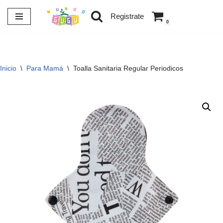
Registrate
0
Saltar
al
contenido
Inicio
\
Para Mamá
\
Toalla Sanitaria Regular Periodicos