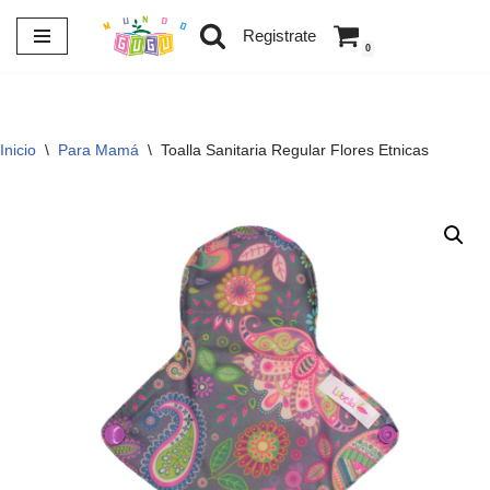
Registrate
0
Saltar
al
contenido
Inicio
\
Para Mamá
\
Toalla Sanitaria Regular Flores Etnicas