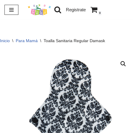
Registrate
0
Saltar
al
contenido
Inicio
\
Para Mamá
\
Toalla Sanitaria Regular Damask