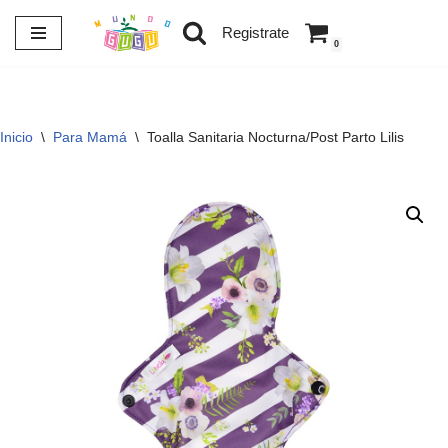
Registrate
0
Saltar
al
contenido
Inicio
\
Para Mamá
\
Toalla Sanitaria Nocturna/Post Parto Lilis