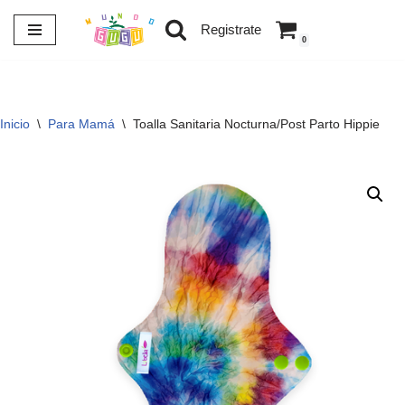
Registrate
0
Saltar
al
contenido
Inicio
\
Para Mamá
\
Toalla Sanitaria Nocturna/Post Parto Hippie