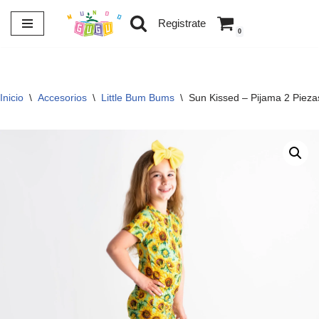
Registrate
0
Saltar
al
contenido
Inicio
\
Accesorios
\
Little Bum Bums
\
Sun Kissed – Pijama 2 Pieza